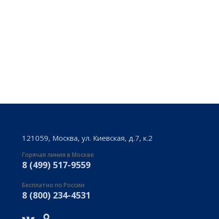
Феникс Тур (Москва)
Россия, г. Москва, 109012, ул. Никольская 19/21, офис 5
8 800 234-41-64, +7 499 993-41-64
info@feniks-tour.ru
121059, Москва, ул. Киевская, д.7, к.2
Горячая линия в Москве
8 (499) 517-9559
Бесплатно по России
8 (800) 234-4531