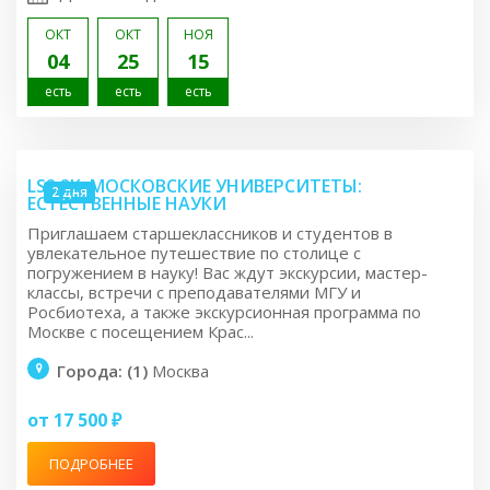
ОКТ
ОКТ
НОЯ
04
25
15
есть
есть
есть
LS2.2K: МОСКОВСКИЕ УНИВЕРСИТЕТЫ:
2 дня
ЕСТЕСТВЕННЫЕ НАУКИ
Приглашаем старшеклассников и студентов в
увлекательное путешествие по столице с
погружением в науку! Вас ждут экскурсии, мастер-
классы, встречи с преподавателями МГУ и
Росбиотеха, а также экскурсионная программа по
Москве с посещением Крас...
Города: (1)
Москва
от 17 500 ₽
ПОДРОБНЕЕ