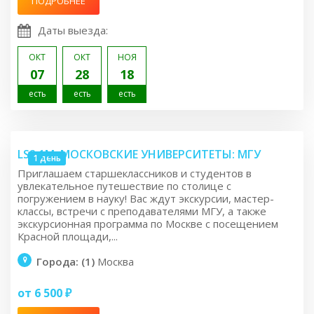
ПОДРОБНЕЕ
Даты выезда:
ОКТ
ОКТ
НОЯ
07
28
18
есть
есть
есть
LS2.1M: МОСКОВСКИЕ УНИВЕРСИТЕТЫ: МГУ
1 день
Приглашаем старшеклассников и студентов в
увлекательное путешествие по столице с
погружением в науку! Вас ждут экскурсии, мастер-
классы, встречи с преподавателями МГУ, а также
экскурсионная программа по Москве с посещением
Красной площади,...
Города: (1)
Москва
от 6 500 ₽