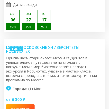
Даты выезда:
ОКТ
ОКТ
НОЯ
06
27
17
есть
есть
есть
LS2.1R: МОСКОВСКИЕ УНИВЕРСИТЕТЫ:
1 день
РОСБИОТЕХ
Приглашаем старшеклассников и студентов в
увлекательное путешествие по столице с
погружением в мир биотехнологий! Вас ждёт
экскурсия в Росбиотех, участие в мастер-классе,
встреча с преподавателями, а также экскурсионная
программа по Москве ...
Города: (1)
Москва
от 6 300 ₽