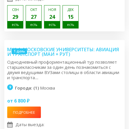
СЕН
ОКТ
НОЯ
ДЕК
29
27
24
15
есть
есть
есть
есть
MU1.1: МОСКОВСКИЕ УНИВЕРСИТЕТЫ: АВИАЦИЯ
1 день
И ТРАНСПОРТ (МАИ + РУТ)
Однодневный профориентационный тур позволяет
старшеклассникам за один день познакомиться с
двумя ведущими ВУЗами столицы в области авиации
и транспорта....
Города: (1)
Москва
от 6 800 ₽
ПОДРОБНЕЕ
Даты выезда: