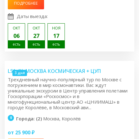
ПОДРОБНЕЕ
Даты выезда:
ОКТ
ОКТ
НОЯ
06
27
17
есть
есть
есть
LS1.4K: МОСКВА КОСМИЧЕСКАЯ + ЦУП
3 дня
Трехдневный научно-популярный тур по Москве с
погружением в мир космонавтики. Вас ждут
уникальные экскурсии в Центр управления полетами
Госкорпорации «Роскосмос» и в
многофункциональный центр АО «ЦНИИМАШ» в
городе Королёве, в Московский ави...
Города: (2)
Москва, Королёв
от 25 900 ₽