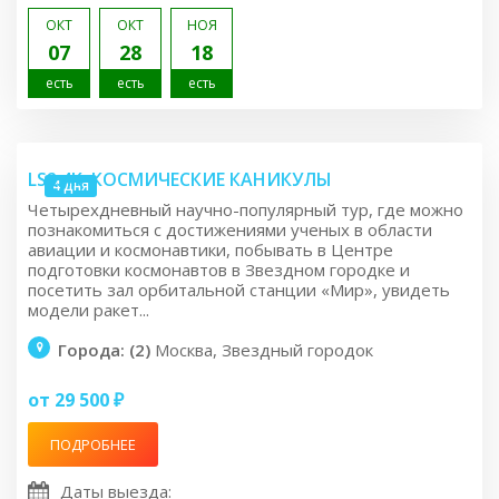
ОКТ
ОКТ
НОЯ
07
28
18
есть
есть
есть
LS2.4K: КОСМИЧЕСКИЕ КАНИКУЛЫ
4 дня
Четырехдневный научно-популярный тур, где можно
познакомиться с достижениями ученых в области
авиации и космонавтики, побывать в Центре
подготовки космонавтов в Звездном городке и
посетить зал орбитальной станции «Мир», увидеть
модели ракет...
Города: (2)
Москва, Звездный городок
от 29 500 ₽
ПОДРОБНЕЕ
Даты выезда: