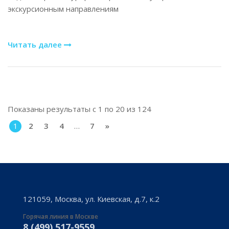
экскурсионным направлениям
Читать далее
Показаны результаты с 1 по 20 из 124
1
2
3
4
…
7
»
121059, Москва, ул. Киевская, д.7, к.2
Горячая линия в Москве
8 (499) 517-9559