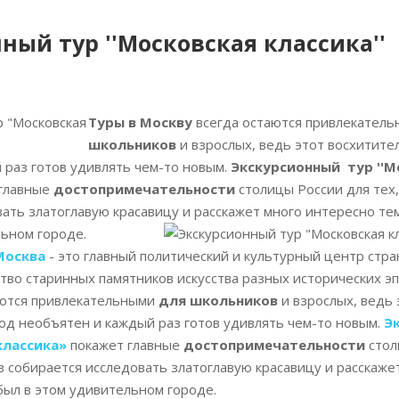
ный тур ''Московская классика''
Туры в Москву
всегда остаются привлекател
школьников
и взрослых, ведь этот восхитит
 раз готов удивлять чем-то новым.
Экскурсионный тур ''М
главные
достопримечательности
столицы России для тех,
ать златоглавую красавицу и расскажет много интересно тем
льном городе.
Москва
- это главный политический и культурный центр стра
тво старинных памятников искусства разных исторических э
аются привлекательными
для школьников
и взрослых, ведь 
од необъятен и каждый раз готов удивлять чем-то новым.
Э
классика»
покажет главные
достопримечательности
стол
аз собирается исследовать златоглавую красавицу и расскаж
 был в этом удивительном городе.