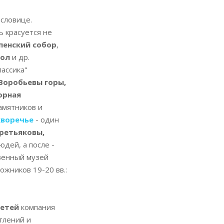
ословице.
сь красуется не
пенский собор
,
кол
и др.
 Воробьевы горы,
орная
амятников и
кворечье
- один
ретьяковы,
юдей, а после -
венный музей
ожников 19-20 вв.:
детей
компания
тлений и