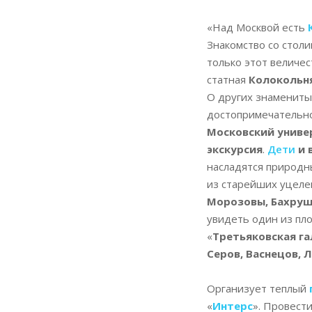
«Над Москвой есть
Знакомство со стол
только этот величе
статная
Колокольня
О других знамениты
достопримечательн
Московский униве
экскурсия
.
Дети
и 
насладятся природн
из старейших уцеле
Морозовы, Бахру
увидеть один из пл
«
Третьяковская га
Серов, Васнецов,
Организует теплый
«
Интерс
». Провест