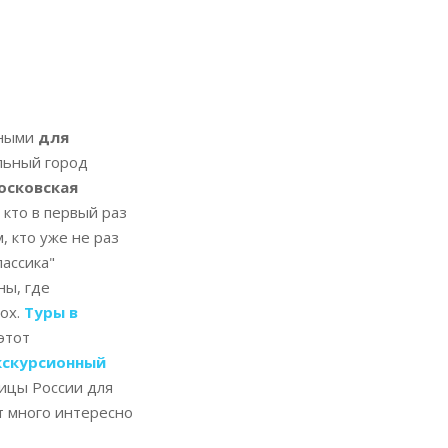
ьными
для
ельный город
осковская
 кто в первый раз
, кто уже не раз
ны, где
пох.
Туры в
этот
кскурсионный
ицы России для
ет много интересно