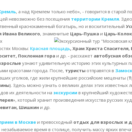
Кремль
, а над Кремлем только небо», - говорится в старой п
ицей невозможно без посещения
территории Кремля
. Зде
ственный краснокаменный богатырь, но и восхитительный
Ус
 Ивана Великого
, знаменитые
Царь-Пушка
и
Царь-Коло
х
остях Москвы:
Красная площадь
, Храм Христа Спасителя,
рситет, Поклонная гора
и др. - расскажет
автобусная обз
взрослые
узнают удивительную историю этих культурных п
ыми красотами города. После,
туристы
отправятся в
Замос
вших уголков, где жили крупнейшие российские меценаты (
Т
шины
). Здесь можно узнать о великих делах этих известных л
одов их деятельности на
экскурсии
в крупнейший художест
лерея
», который хранит произведения искусства русских худ
 Левитан, Шишкин
и др.
прием в Москве
и превосходный
отдых для взрослых и 
и незабываемое время в столице, получить массу ярких впеча