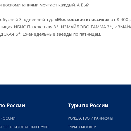
и воспоминаниями мечтает каждый. А Вы?
тобусный 3-хдневный тур «
Московская классика
» от 8 400 
иницах ИБИС Павелецкая 3*, ИЗМАЙЛОВО ГАММА 3*, ИЗМА
КАЯ 5*. Еженедельные заезды по пятницам.
по России
Туры по России
 РОССИИ
РОЖДЕСТВО И КАНИКУЛЫ
Я ОРГАНИЗОВАННЫХ ГРУПП
ТУРЫ В МОСКВУ