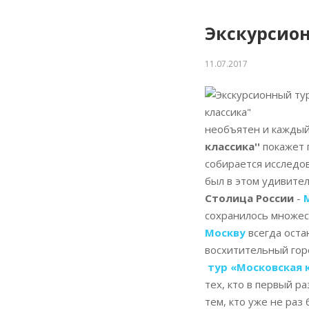
Экскурсион
11.07.2017
необъятен и каждый
классика''
покажет 
собирается исследов
был в этом удивите
Столица России
-
сохранилось множес
Москву
всегда ост
восхитительный гор
тур «Московская 
тех, кто в первый р
тем, кто уже не раз