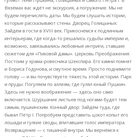
гуляют тени Пушкина, Голицыных и самого Петра I. В
Вязёмах вас ждёт не экскурсия, а погружение. Мы не
будем перечислять даты. Мы будем слушать истории,
которые рассказывают стены. Дворец Голицыных:
Зайдём в гости в XVIII век. Прикоснёмся к подлинным
интерьерам, где когда-то решались судьбы империи и,
возможно, завязывались любовные интриги, ставшие
сюжетом для «Пиковой дамы». Церковь Преображения:
Постоим у храма-ровесника Шекспира. Его камни помнят
и Бориса Годунова, и смутное время. Просто поднимите
голову — и вы почувствуете тяжесть этой истории. Парк
и пруды: Погуляем по аллеям, где гулял юный Пушкин.
Здесь не нужно воображение — здесь оно само
включается. Шуршание листьев под ногами будет тем
самым, пушкинским. Конный двор: Зайдём туда, где
бывал Пётр I. Попробуем представить цокот копыт его
лошади и гулкие своды, впитавшие голос императора.
Возвращение — с тишиной внутри. Мы вернёмся к