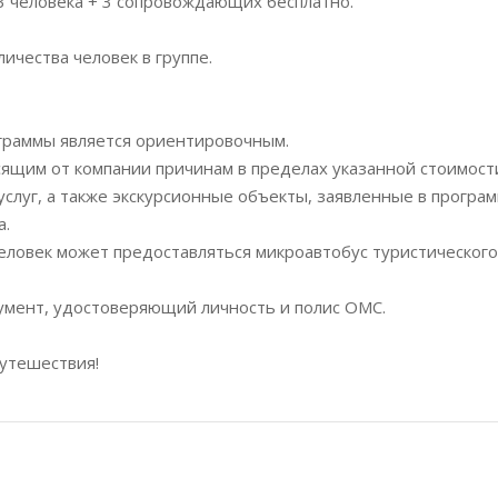
33 человека + 3 сопровождающих бесплатно.
ичества человек в группе.
ограммы является ориентировочным.
ящим от компании причинам в пределах указанной стоимост
услуг, а также экскурсионные объекты, заявленные в програм
а.
человек может предоставляться микроавтобус туристического
кумент, удостоверяющий личность и полис ОМС.
путешествия!