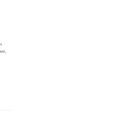
и.
ме,