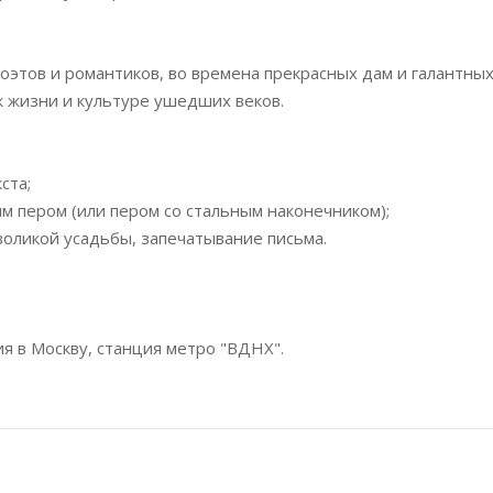
оэтов и романтиков, во времена прекрасных дам и галантны
 к жизни и культуре ушедших веков.
ста;
ым пером (или пером со стальным наконечником);
мволикой усадьбы, запечатывание письма.
я в Москву, станция метро "ВДНХ".