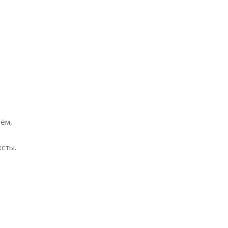
рём,
сты.