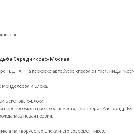
дниково
дьба Середниково-Москва
тро "ВДНХ", на парковке автобусов справа от гостиницы "Кос
 Менделеева и Блока.
мьи Бекетовых-Блока
ы перенесемся в прошлое, в место, где творил Александр Бло
рождалась новая поэзия.
лияла на творчество Блока и его современников.