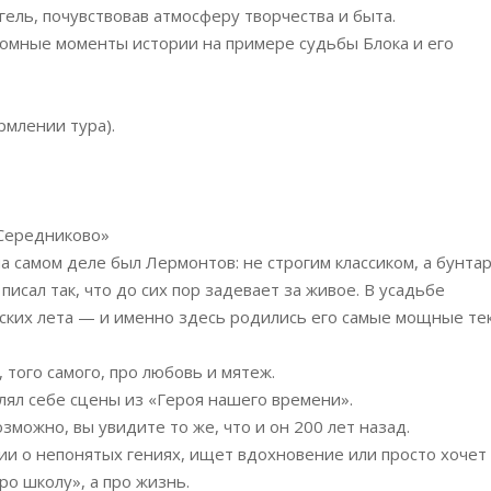
гель, почувствовав атмосферу творчества и быта.
ломные моменты истории на примере судьбы Блока и его
рмлении тура).
 Середниково»
на самом деле был Лермонтов: не строгим классиком, а бунта
исал так, что до сих пор задевает за живое. В усадьбе
ких лета — и именно здесь родились его самые мощные тек
, того самого, про любовь и мятеж.
авлял себе сцены из «Героя нашего времени».
озможно, вы увидите то же, что и он 200 лет назад.
рии о непонятых гениях, ищет вдохновение или просто хочет
ро школу», а про жизнь.