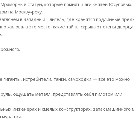
 Мраморные статуи, которые помнят шаги князей Юсуповых.
ом на Москву-реку.
заглянем в Западный флигель, где хранятся подлинные пре
ично жаловала это место, какие тайны скрывают стены дворца
ь.
орожного.
 гиганты, истребители, танки, самоходки — всё это можно
 руль, ощущать металл, представлять себя пилотом или
льных инженерах и смелых конструкторах, запах машинного 
й мурашки.