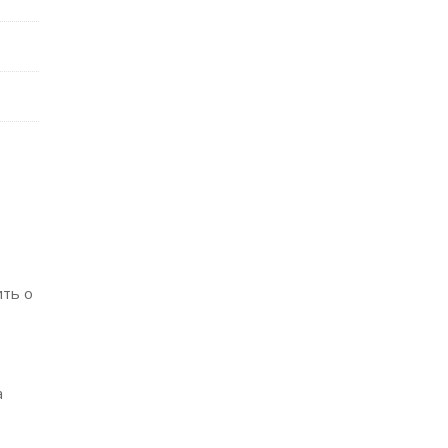
ить о
а