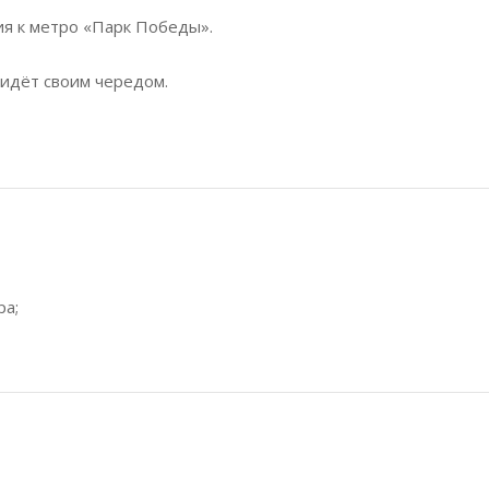
я к метро «Парк Победы».
 идёт своим чередом.
ра;