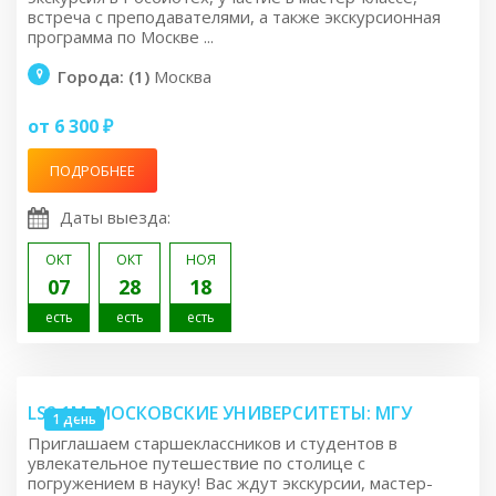
встреча с преподавателями, а также экскурсионная
программа по Москве ...
Города: (1)
Москва
от 6 300 ₽
ПОДРОБНЕЕ
Даты выезда:
ОКТ
ОКТ
НОЯ
07
28
18
есть
есть
есть
LS2.1M: МОСКОВСКИЕ УНИВЕРСИТЕТЫ: МГУ
1 день
Приглашаем старшеклассников и студентов в
увлекательное путешествие по столице с
погружением в науку! Вас ждут экскурсии, мастер-