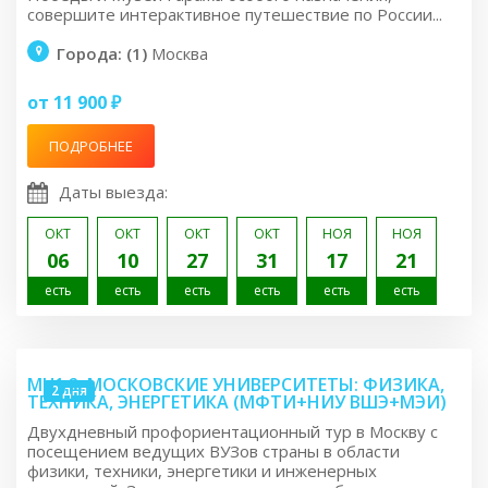
совершите интерактивное путешествие по России...
Города: (1)
Москва
от 11 900 ₽
ПОДРОБНЕЕ
Даты выезда:
ОКТ
ОКТ
ОКТ
ОКТ
НОЯ
НОЯ
06
10
27
31
17
21
есть
есть
есть
есть
есть
есть
MU1.2: МОСКОВСКИЕ УНИВЕРСИТЕТЫ: ФИЗИКА,
2 дня
ТЕХНИКА, ЭНЕРГЕТИКА (МФТИ+НИУ ВШЭ+МЭИ)
Двухдневный профориентационный тур в Москву с
посещением ведущих ВУЗов страны в области
физики, техники, энергетики и инженерных