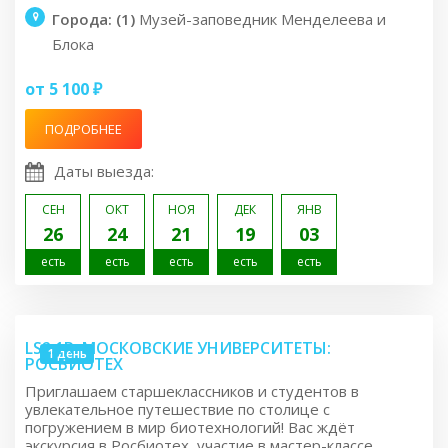
Города: (1)
Музей-заповедник Менделеева и
Блока
от 5 100 ₽
ПОДРОБНЕЕ
Даты выезда:
СЕН
ОКТ
НОЯ
ДЕК
ЯНВ
26
24
21
19
03
есть
есть
есть
есть
есть
LS2.1R: МОСКОВСКИЕ УНИВЕРСИТЕТЫ:
1 день
РОСБИОТЕХ
Приглашаем старшеклассников и студентов в
увлекательное путешествие по столице с
погружением в мир биотехнологий! Вас ждёт
экскурсия в Росбиотех, участие в мастер-классе,