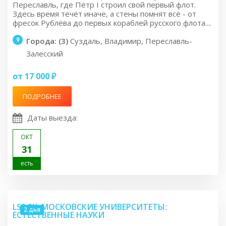
Переславль, где Пётр I строил свой первый флот.
Здесь время течёт иначе, а стены помнят всё - от
фресок Рублёва до первых кораблей русского флота....
Города: (3)
Суздаль, Владимир, Переславль-
Залесский
от 17 000 ₽
ПОДРОБНЕЕ
Даты выезда:
ОКТ
31
есть
LS2.2K: МОСКОВСКИЕ УНИВЕРСИТЕТЫ:
2 дня
ЕСТЕСТВЕННЫЕ НАУКИ