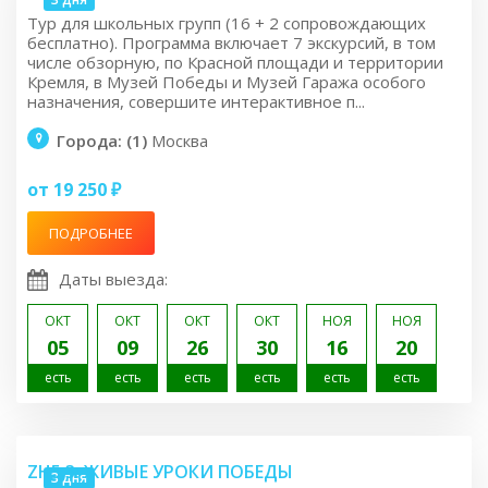
Тур для школьных групп (16 + 2 сопровождающих
бесплатно). Программа включает 7 экскурсий, в том
числе обзорную, по Красной площади и территории
Кремля, в Музей Победы и Музей Гаража особого
назначения, совершите интерактивное п...
Города: (1)
Москва
от 19 250 ₽
ПОДРОБНЕЕ
Даты выезда:
ОКТ
ОКТ
ОКТ
ОКТ
НОЯ
НОЯ
05
09
26
30
16
20
есть
есть
есть
есть
есть
есть
ZH5.3: ЖИВЫЕ УРОКИ ПОБЕДЫ
3 дня