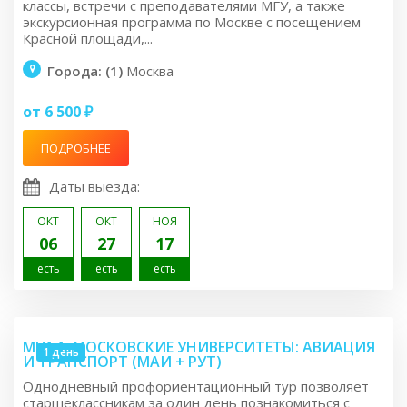
классы, встречи с преподавателями МГУ, а также
экскурсионная программа по Москве с посещением
Красной площади,...
Города: (1)
Москва
от 6 500 ₽
ПОДРОБНЕЕ
Даты выезда:
ОКТ
ОКТ
НОЯ
06
27
17
есть
есть
есть
MU1.1: МОСКОВСКИЕ УНИВЕРСИТЕТЫ: АВИАЦИЯ
1 день
И ТРАНСПОРТ (МАИ + РУТ)
Однодневный профориентационный тур позволяет
старшеклассникам за один день познакомиться с