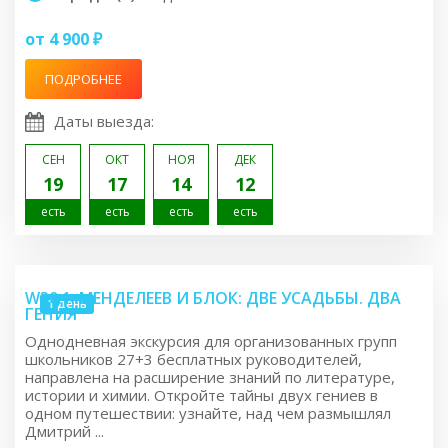
от 4 900 ₽
ПОДРОБНЕЕ
Даты выезда:
СЕН
ОКТ
НОЯ
ДЕК
19
17
14
12
есть
есть
есть
есть
W30.1: МЕНДЕЛЕЕВ И БЛОК: ДВЕ УСАДЬБЫ. ДВА
1 день
ГЕНИЯ
Однодневная экскурсия для организованных групп
школьников 27+3 бесплатных руководителей,
направлена на расширение знаний по литературе,
истории и химии. Откройте тайны двух гениев в
одном путешествии: узнайте, над чем размышлял
Дмитрий ...