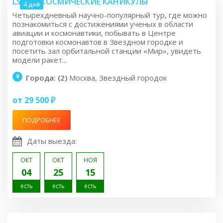
LS2.4K: КОСМИЧЕСКИЕ КАНИКУЛЫ
4 дня
Четырехдневный научно-популярный тур, где можно
познакомиться с достижениями ученых в области
авиации и космонавтики, побывать в Центре
подготовки космонавтов в Звездном городке и
посетить зал орбитальной станции «Мир», увидеть
модели ракет...
Города: (2)
Москва, Звездный городок
от 29 500 ₽
ПОДРОБНЕЕ
Даты выезда:
ОКТ
ОКТ
НОЯ
04
25
15
есть
есть
есть