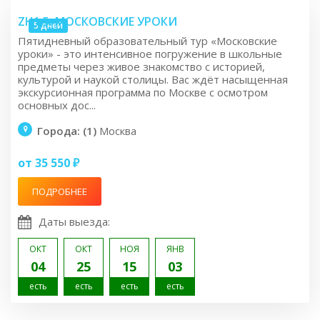
ZH1.5: МОСКОВСКИЕ УРОКИ
5 дней
Пятидневный образовательный тур «Московские
уроки» - это интенсивное погружение в школьные
предметы через живое знакомство с историей,
культурой и наукой столицы. Вас ждёт насыщенная
экскурсионная программа по Москве с осмотром
основных дос...
Города: (1)
Москва
от 35 550 ₽
ПОДРОБНЕЕ
Даты выезда:
ОКТ
ОКТ
НОЯ
ЯНВ
04
25
15
03
есть
есть
есть
есть