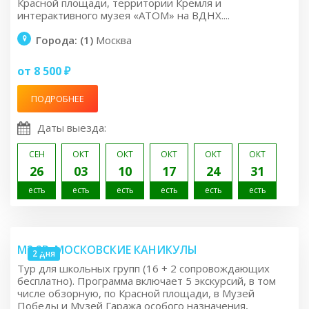
Красной площади, территории Кремля и
интерактивного музея «АТОМ» на ВДНХ....
Города: (1)
Москва
от 8 500 ₽
ПОДРОБНЕЕ
Даты выезда:
СЕН
ОКТ
ОКТ
ОКТ
ОКТ
ОКТ
26
03
10
17
24
31
есть
есть
есть
есть
есть
есть
M2.2P: МОСКОВСКИЕ КАНИКУЛЫ
2 дня
Тур для школьных групп (16 + 2 сопровождающих
бесплатно). Программа включает 5 экскурсий, в том
числе обзорную, по Красной площади, в Музей
Победы и Музей Гаража особого назначения,