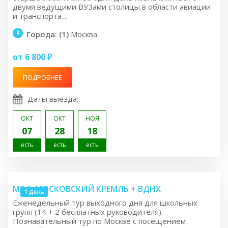
двумя ведущими ВУЗами столицы в области авиации
и транспорта....
Города: (1)
Москва
от 6 800 ₽
ПОДРОБНЕЕ
Даты выезда:
ОКТ
ОКТ
НОЯ
07
28
18
есть
есть
есть
M3.1: МОСКОВСКИЙ КРЕМЛЬ + ВДНХ
1 день
Еженедельный тур выходного дня для школьных
групп (14 + 2 бесплатных руководителя).
Познавательный тур по Москве с посещением