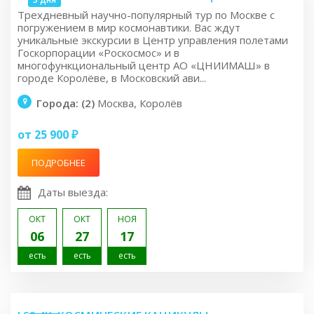
Трехдневный научно-популярный тур по Москве с
погружением в мир космонавтики. Вас ждут
уникальные экскурсии в Центр управления полетами
Госкорпорации «Роскосмос» и в
многофункциональный центр АО «ЦНИИМАШ» в
городе Королёве, в Московский ави...
Города: (2)
Москва, Королёв
от 25 900 ₽
ПОДРОБНЕЕ
Даты выезда:
ОКТ
ОКТ
НОЯ
06
27
17
есть
есть
есть