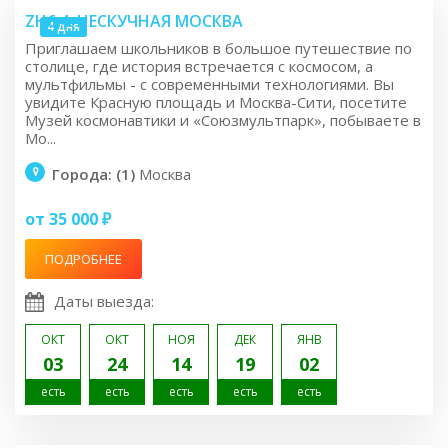
ZH6.4: НЕСКУЧНАЯ МОСКВА
4 дня
Приглашаем школьников в большое путешествие по
столице, где история встречается с космосом, а
мультфильмы - с современными технологиями. Вы
увидите Красную площадь и Москва-Сити, посетите
Музей космонавтики и «Союзмультпарк», побываете в
Мо...
Города: (1)
Москва
от 35 000 ₽
ПОДРОБНЕЕ
Даты выезда:
ОКТ
ОКТ
НОЯ
ДЕК
ЯНВ
03
24
14
19
02
есть
есть
есть
есть
есть