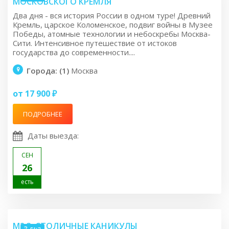
МОСКОВСКОГО КРЕМЛЯ
Два дня - вся история России в одном туре! Древний
Кремль, царское Коломенское, подвиг войны в Музее
Победы, атомные технологии и небоскребы Москва-
Сити. Интенсивное путешествие от истоков
государства до современности....
Города: (1)
Москва
от 17 900 ₽
ПОДРОБНЕЕ
Даты выезда:
СЕН
26
есть
M2.3: СТОЛИЧНЫЕ КАНИКУЛЫ
3 дня