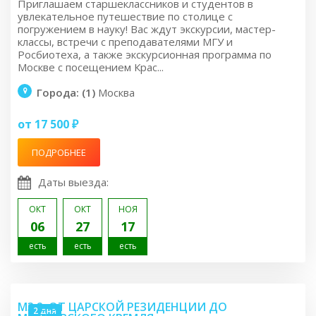
Приглашаем старшеклассников и студентов в
увлекательное путешествие по столице с
погружением в науку! Вас ждут экскурсии, мастер-
классы, встречи с преподавателями МГУ и
Росбиотеха, а также экскурсионная программа по
Москве с посещением Крас...
Города: (1)
Москва
от 17 500 ₽
ПОДРОБНЕЕ
Даты выезда:
ОКТ
ОКТ
НОЯ
06
27
17
есть
есть
есть
M3.2: ОТ ЦАРСКОЙ РЕЗИДЕНЦИИ ДО
2 дня