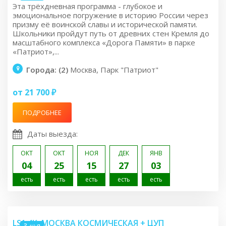
Эта трёхдневная программа - глубокое и
эмоциональное погружение в историю России через
призму её воинской славы и исторической памяти.
Школьники пройдут путь от древних стен Кремля до
масштабного комплекса «Дорога Памяти» в парке
«Патриот»,...
Города: (2)
Москва, Парк "Патриот"
от 21 700 ₽
ПОДРОБНЕЕ
Даты выезда:
ОКТ
ОКТ
НОЯ
ДЕК
ЯНВ
04
25
15
27
03
есть
есть
есть
есть
есть
LS1.4K: МОСКВА КОСМИЧЕСКАЯ + ЦУП
3 дня