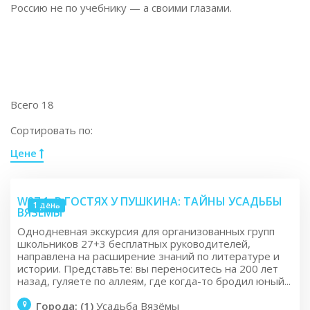
Россию не по учебнику — а своими глазами.
Всего 18
Сортировать по:
Цене
W27.1: В ГОСТЯХ У ПУШКИНА: ТАЙНЫ УСАДЬБЫ
1 день
ВЯЗЁМЫ
Однодневная экскурсия для организованных групп
школьников 27+3 бесплатных руководителей,
направлена на расширение знаний по литературе и
истории. Представьте: вы переноситесь на 200 лет
назад, гуляете по аллеям, где когда-то бродил юный...
Города: (1)
Усадьба Вязёмы