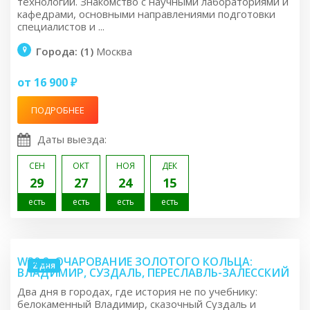
технологий. Знакомство с научными лабораториями и
кафедрами, основными направлениями подготовки
специалистов и ...
Города: (1)
Москва
от 16 900 ₽
ПОДРОБНЕЕ
Даты выезда:
СЕН
ОКТ
НОЯ
ДЕК
29
27
24
15
есть
есть
есть
есть
W30.2: ОЧАРОВАНИЕ ЗОЛОТОГО КОЛЬЦА:
2 дня
ВЛАДИМИР, СУЗДАЛЬ, ПЕРЕСЛАВЛЬ-ЗАЛЕССКИЙ
Два дня в городах, где история не по учебнику:
белокаменный Владимир, сказочный Суздаль и